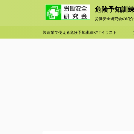
危険予知訓練KY
労働安全研究会の紹介
製造業で使える危険予知訓練KYTイラスト
シート集