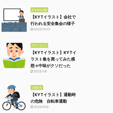
安全衛生活動
【KYTイラスト】会社で
行われる安全集会の様子
2022/10/12
KYTイラスト
【KYTイラスト】KYTイ
ラスト集を買ってみた感
想→中味がクソだった
2023/1/6
労働災害
【KYTイラスト】通勤時
の危険 自転車通勤
2022/10/9