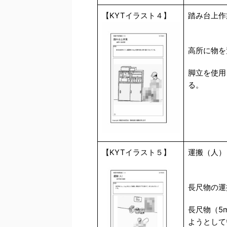
【KYTイラスト４】
踏み台上作
高所に物を
脚立を使用
る。
【KYTイラスト５】
運搬（人）
長尺物の運
長尺物（5
ようとして