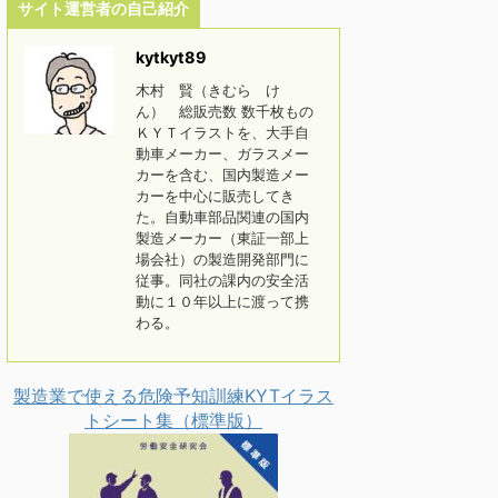
サイト運営者の自己紹介
kytkyt89
木村 賢（きむら け
ん） 総販売数 数千枚もの
ＫＹＴイラストを、大手自
動車メーカー、ガラスメー
カーを含む、国内製造メー
カーを中心に販売してき
た。自動車部品関連の国内
製造メーカー（東証一部上
場会社）の製造開発部門に
従事。同社の課内の安全活
動に１０年以上に渡って携
わる。
製造業で使える危険予知訓練KYTイラス
トシート集（標準版）