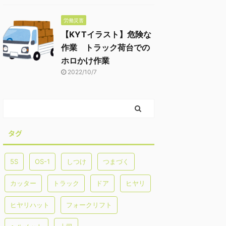
労働災害
【KYTイラスト】危険な
作業 トラック荷台での
ホロかけ作業
2022/10/7
タグ
5S
OS-1
しつけ
つまづく
カッター
トラック
ドア
ヒヤリ
ヒヤリハット
フォークリフト