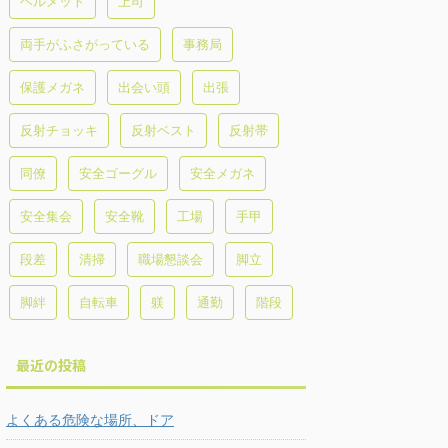
ヘルメット
上司
両手がふさがっている
事務局
保護メガネ
出会い頭
出張
反射チョッキ
反射ベスト
反射帯
同僚
安全ゴーグル
安全メガネ
安全集会
安全靴
工場
手甲
段差
清掃
職場懇談会
脚立
脚絆
自転車
躾
通勤
階段
最近の投稿
よくある危険な場所、ドア