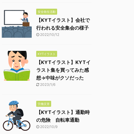
安全衛生活動
【KYTイラスト】会社で
行われる安全集会の様子
2022/10/12
KYTイラスト
【KYTイラスト】KYTイ
ラスト集を買ってみた感
想→中味がクソだった
2023/1/6
労働災害
【KYTイラスト】通勤時
の危険 自転車通勤
2022/10/9