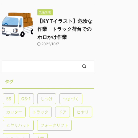
労働災害
【KYTイラスト】危険な
作業 トラック荷台での
ホロかけ作業
2022/10/7
タグ
5S
OS-1
しつけ
つまづく
カッター
トラック
ドア
ヒヤリ
ヒヤリハット
フォークリフト