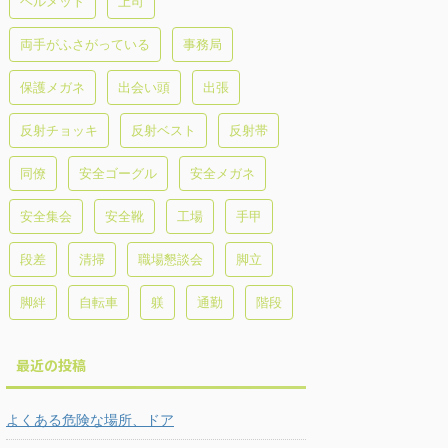
ヘルメット
上司
両手がふさがっている
事務局
保護メガネ
出会い頭
出張
反射チョッキ
反射ベスト
反射帯
同僚
安全ゴーグル
安全メガネ
安全集会
安全靴
工場
手甲
段差
清掃
職場懇談会
脚立
脚絆
自転車
躾
通勤
階段
最近の投稿
よくある危険な場所、ドア