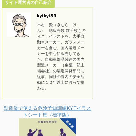
サイト運営者の自己紹介
kytkyt89
木村 賢（きむら け
ん） 総販売数 数千枚もの
ＫＹＴイラストを、大手自
動車メーカー、ガラスメー
カーを含む、国内製造メー
カーを中心に販売してき
た。自動車部品関連の国内
製造メーカー（東証一部上
場会社）の製造開発部門に
従事。同社の課内の安全活
動に１０年以上に渡って携
わる。
製造業で使える危険予知訓練KYTイラス
トシート集（標準版）