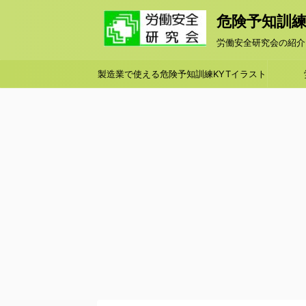
危険予知訓練KY
労働安全研究会の紹介
製造業で使える危険予知訓練KYTイラスト
シート集