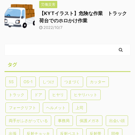
労働災害
【KYTイラスト】危険な作業 トラック
荷台でのホロかけ作業
2022/10/7
タグ
5S
OS-1
しつけ
つまづく
カッター
トラック
ドア
ヒヤリ
ヒヤリハット
フォークリフト
ヘルメット
上司
両手がふさがっている
事務局
保護メガネ
出会い頭
出張
反射チョッキ
反射ベスト
反射帯
同僚