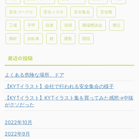
安全ゴーグル
安全メガネ
安全集会
安全靴
工場
手甲
段差
清掃
職場懇談会
脚立
脚絆
自転車
躾
通勤
階段
最近の投稿
よくある危険な場所、ドア
【KYTイラスト】会社で行われる安全集会の様子
【KYTイラスト】KYTイラスト集を買ってみた感想→中味
がクソだった
2022年10月
2022年9月