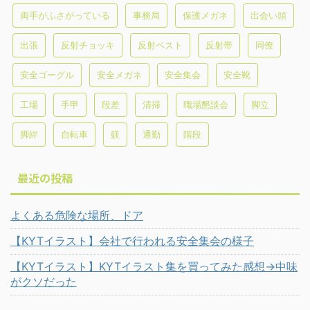
両手がふさがっている
事務局
保護メガネ
出会い頭
出張
反射チョッキ
反射ベスト
反射帯
同僚
安全ゴーグル
安全メガネ
安全集会
安全靴
工場
手甲
段差
清掃
職場懇談会
脚立
脚絆
自転車
躾
通勤
階段
最近の投稿
よくある危険な場所、ドア
【KYTイラスト】会社で行われる安全集会の様子
【KYTイラスト】KYTイラスト集を買ってみた感想→中味
がクソだった