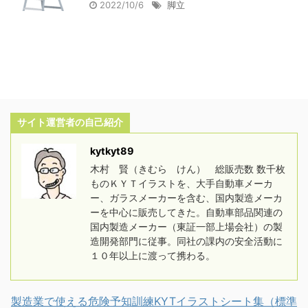
2022/10/6
脚立
サイト運営者の自己紹介
kytkyt89
木村 賢（きむら けん） 総販売数 数千枚
ものＫＹＴイラストを、大手自動車メーカ
ー、ガラスメーカーを含む、国内製造メーカ
ーを中心に販売してきた。自動車部品関連の
国内製造メーカー（東証一部上場会社）の製
造開発部門に従事。同社の課内の安全活動に
１０年以上に渡って携わる。
製造業で使える危険予知訓練KYTイラストシート集（標準