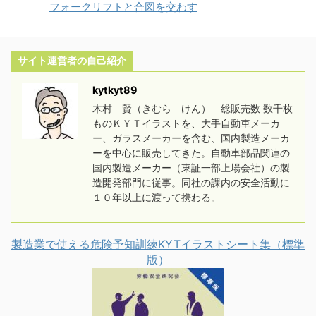
フォークリフトと合図を交わす
サイト運営者の自己紹介
kytkyt89
木村 賢（きむら けん） 総販売数 数千枚
ものＫＹＴイラストを、大手自動車メーカ
ー、ガラスメーカーを含む、国内製造メーカ
ーを中心に販売してきた。自動車部品関連の
国内製造メーカー（東証一部上場会社）の製
造開発部門に従事。同社の課内の安全活動に
１０年以上に渡って携わる。
製造業で使える危険予知訓練KYTイラストシート集（標準
版）