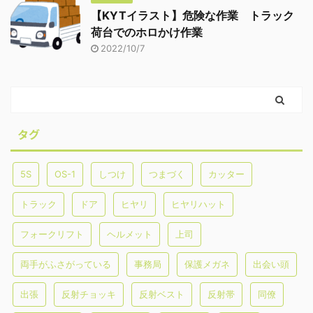
【KYTイラスト】危険な作業 トラック
荷台でのホロかけ作業
2022/10/7
タグ
5S
OS-1
しつけ
つまづく
カッター
トラック
ドア
ヒヤリ
ヒヤリハット
フォークリフト
ヘルメット
上司
両手がふさがっている
事務局
保護メガネ
出会い頭
出張
反射チョッキ
反射ベスト
反射帯
同僚