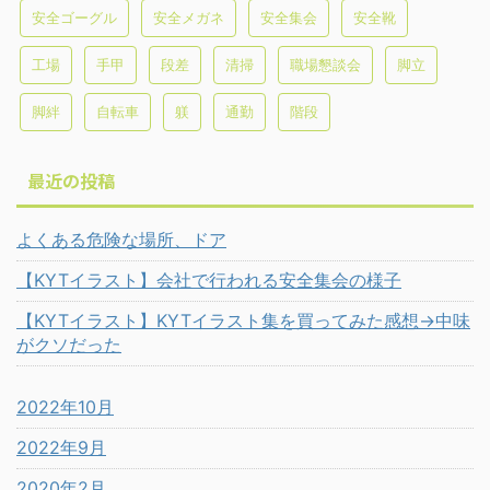
安全ゴーグル
安全メガネ
安全集会
安全靴
工場
手甲
段差
清掃
職場懇談会
脚立
脚絆
自転車
躾
通勤
階段
最近の投稿
よくある危険な場所、ドア
【KYTイラスト】会社で行われる安全集会の様子
【KYTイラスト】KYTイラスト集を買ってみた感想→中味
がクソだった
2022年10月
2022年9月
2020年2月