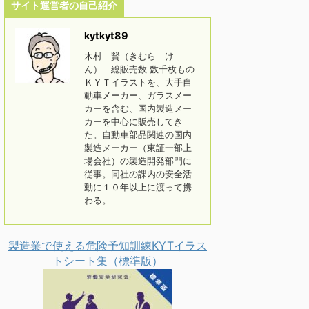
サイト運営者の自己紹介
kytkyt89
木村 賢（きむら け
ん） 総販売数 数千枚もの
ＫＹＴイラストを、大手自
動車メーカー、ガラスメー
カーを含む、国内製造メー
カーを中心に販売してき
た。自動車部品関連の国内
製造メーカー（東証一部上
場会社）の製造開発部門に
従事。同社の課内の安全活
動に１０年以上に渡って携
わる。
製造業で使える危険予知訓練KYTイラス
トシート集（標準版）