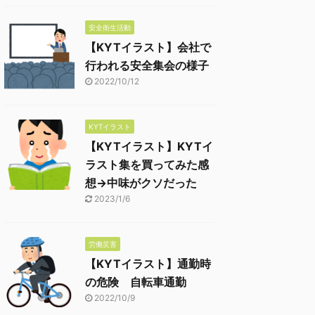
安全衛生活動
【KYTイラスト】会社で
行われる安全集会の様子
2022/10/12
KYTイラスト
【KYTイラスト】KYTイ
ラスト集を買ってみた感
想→中味がクソだった
2023/1/6
労働災害
【KYTイラスト】通勤時
の危険 自転車通勤
2022/10/9