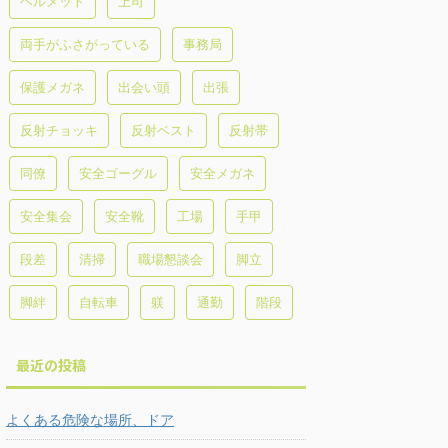
ヘルメット
上司
両手がふさがっている
事務局
保護メガネ
出会い頭
出張
反射チョッキ
反射ベスト
反射帯
同僚
安全ゴーグル
安全メガネ
安全集会
安全靴
工場
手甲
段差
清掃
職場懇談会
脚立
脚絆
自転車
躾
通勤
階段
最近の投稿
よくある危険な場所、ドア