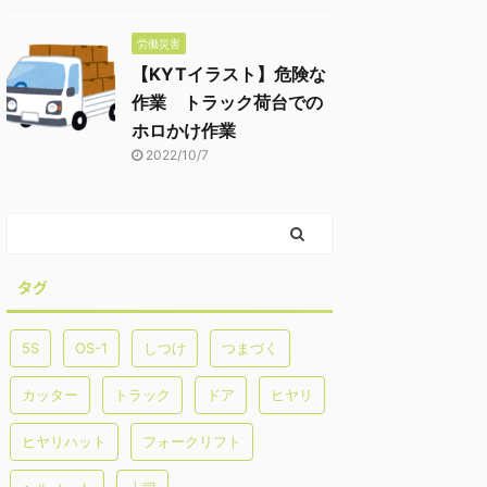
労働災害
【KYTイラスト】危険な
作業 トラック荷台での
ホロかけ作業
2022/10/7
タグ
5S
OS-1
しつけ
つまづく
カッター
トラック
ドア
ヒヤリ
ヒヤリハット
フォークリフト