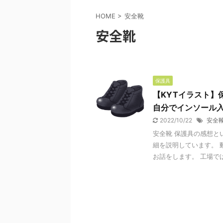
HOME
>
安全靴
安全靴
保護具
【KYTイラスト】
自分でインソール
2022/10/22
安全
安全靴 保護具の感想と
細を説明しています。 
お話をします。 工場では