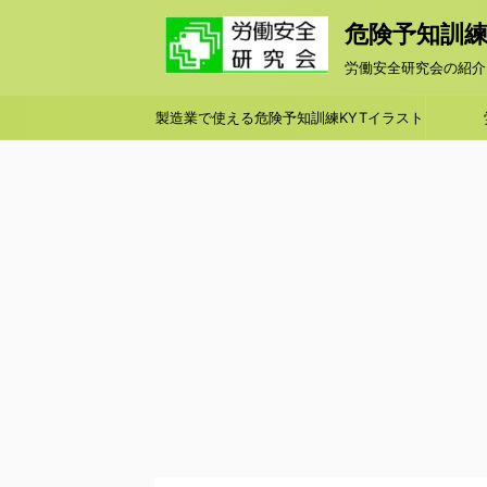
危険予知訓練KY
労働安全研究会の紹介
製造業で使える危険予知訓練KYTイラスト
シート集