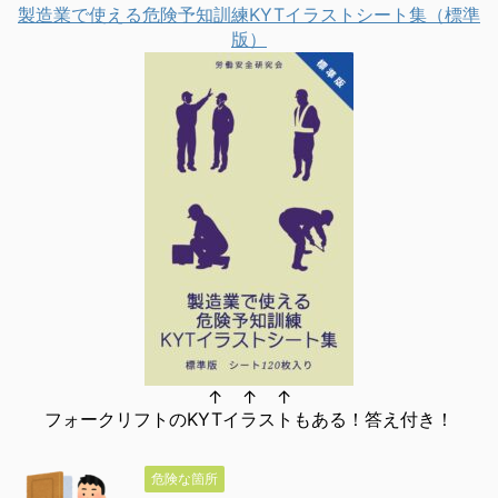
製造業で使える危険予知訓練KYTイラストシート集（標準
版）
↑ ↑ ↑
フォークリフトのKYTイラストもある！答え付き！
危険な箇所