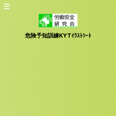
危険予知訓練KYTｲﾗｽﾄｼｰﾄ