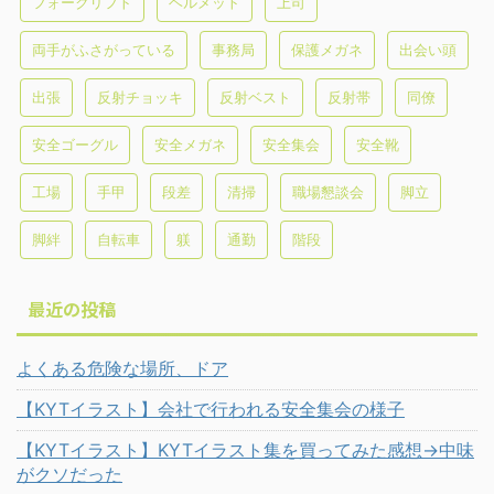
フォークリフト
ヘルメット
上司
両手がふさがっている
事務局
保護メガネ
出会い頭
出張
反射チョッキ
反射ベスト
反射帯
同僚
安全ゴーグル
安全メガネ
安全集会
安全靴
工場
手甲
段差
清掃
職場懇談会
脚立
脚絆
自転車
躾
通勤
階段
最近の投稿
よくある危険な場所、ドア
【KYTイラスト】会社で行われる安全集会の様子
【KYTイラスト】KYTイラスト集を買ってみた感想→中味
がクソだった