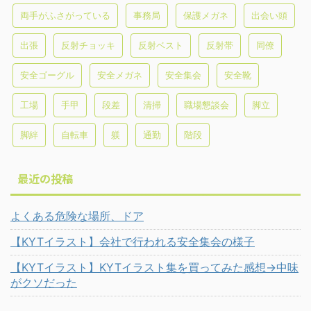
両手がふさがっている
事務局
保護メガネ
出会い頭
出張
反射チョッキ
反射ベスト
反射帯
同僚
安全ゴーグル
安全メガネ
安全集会
安全靴
工場
手甲
段差
清掃
職場懇談会
脚立
脚絆
自転車
躾
通勤
階段
最近の投稿
よくある危険な場所、ドア
【KYTイラスト】会社で行われる安全集会の様子
【KYTイラスト】KYTイラスト集を買ってみた感想→中味
がクソだった