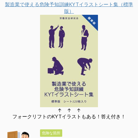
製造業で使える危険予知訓練KYTイラストシート集（標準
版）
↑ ↑ ↑
フォークリフトのKYTイラストもある！答え付き！
危険な箇所