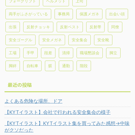
フォークリフト
ヘルメット
上司
両手がふさがっている
事務局
保護メガネ
出会い頭
出張
反射チョッキ
反射ベスト
反射帯
同僚
安全ゴーグル
安全メガネ
安全集会
安全靴
工場
手甲
段差
清掃
職場懇談会
脚立
脚絆
自転車
躾
通勤
階段
最近の投稿
よくある危険な場所、ドア
【KYTイラスト】会社で行われる安全集会の様子
【KYTイラスト】KYTイラスト集を買ってみた感想→中味
がクソだった