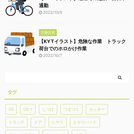
通勤
2022/10/9
労働災害
【KYTイラスト】危険な作業 トラック
荷台でのホロかけ作業
2022/10/7
タグ
5S
OS-1
しつけ
つまづく
カッター
トラック
ドア
ヒヤリ
ヒヤリハット