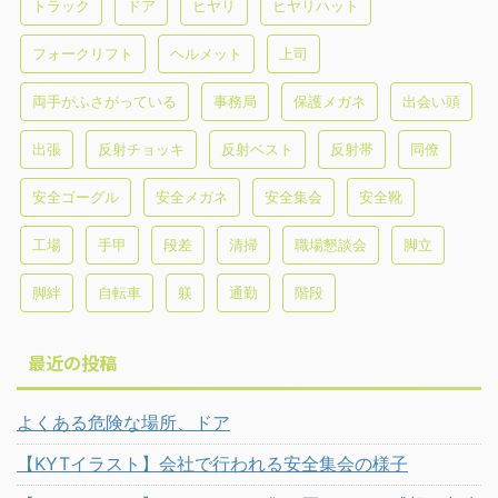
トラック
ドア
ヒヤリ
ヒヤリハット
フォークリフト
ヘルメット
上司
両手がふさがっている
事務局
保護メガネ
出会い頭
出張
反射チョッキ
反射ベスト
反射帯
同僚
安全ゴーグル
安全メガネ
安全集会
安全靴
工場
手甲
段差
清掃
職場懇談会
脚立
脚絆
自転車
躾
通勤
階段
最近の投稿
よくある危険な場所、ドア
【KYTイラスト】会社で行われる安全集会の様子