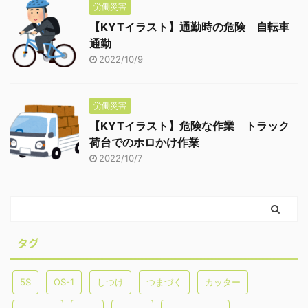
労働災害
【KYTイラスト】通勤時の危険 自転車
通勤
2022/10/9
労働災害
【KYTイラスト】危険な作業 トラック
荷台でのホロかけ作業
2022/10/7
タグ
5S
OS-1
しつけ
つまづく
カッター