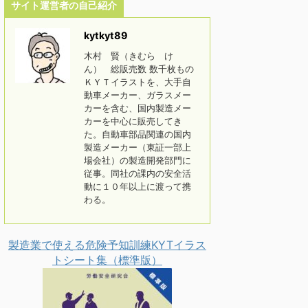
サイト運営者の自己紹介
kytkyt89
木村 賢（きむら け
ん） 総販売数 数千枚もの
ＫＹＴイラストを、大手自
動車メーカー、ガラスメー
カーを含む、国内製造メー
カーを中心に販売してき
た。自動車部品関連の国内
製造メーカー（東証一部上
場会社）の製造開発部門に
従事。同社の課内の安全活
動に１０年以上に渡って携
わる。
製造業で使える危険予知訓練KYTイラス
トシート集（標準版）