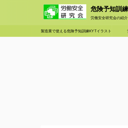
危険予知訓練KY
労働安全研究会の紹介
製造業で使える危険予知訓練KYTイラスト
シート集