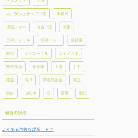
ヘルメット
上司
両手がふさがっている
事務局
保護メガネ
出会い頭
出張
反射チョッキ
反射ベスト
反射帯
同僚
安全ゴーグル
安全メガネ
安全集会
安全靴
工場
手甲
段差
清掃
職場懇談会
脚立
脚絆
自転車
躾
通勤
階段
最近の投稿
よくある危険な場所、ドア