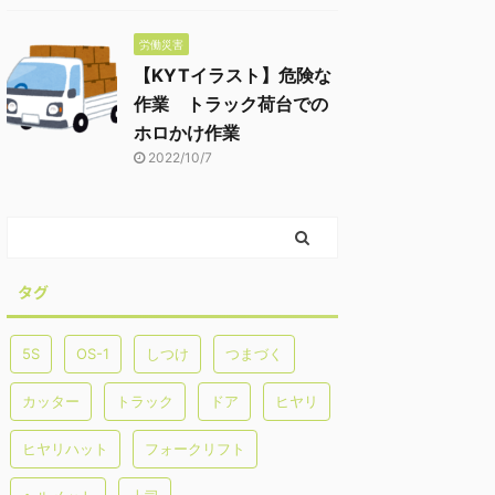
労働災害
【KYTイラスト】危険な
作業 トラック荷台での
ホロかけ作業
2022/10/7
タグ
5S
OS-1
しつけ
つまづく
カッター
トラック
ドア
ヒヤリ
ヒヤリハット
フォークリフト