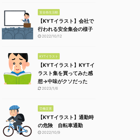
安全衛生活動
【KYTイラスト】会社で
行われる安全集会の様子
2022/10/12
KYTイラスト
【KYTイラスト】KYTイ
ラスト集を買ってみた感
想→中味がクソだった
2023/1/6
労働災害
【KYTイラスト】通勤時
の危険 自転車通勤
2022/10/9